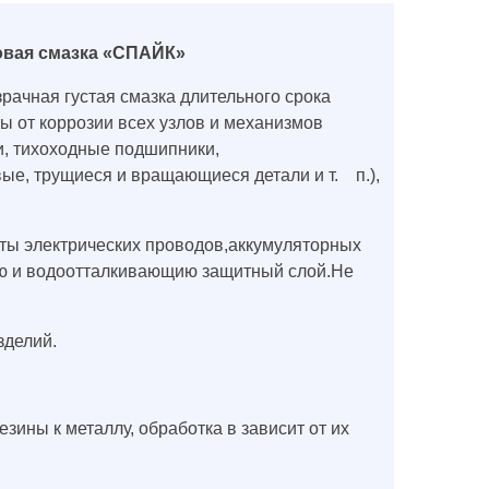
овая смазка «СПАЙК»
ачная густая смазка длительного срока
ы от коррозии всех узлов и механизмов
и, тихоходные подшипники,
е, трущиеся и вращающиеся детали и т. п.),
ты электрических проводов,аккумуляторных
ую и водоотталкивающию защитный слой.Не
зделий.
ины к металлу, обработка в зависит от их