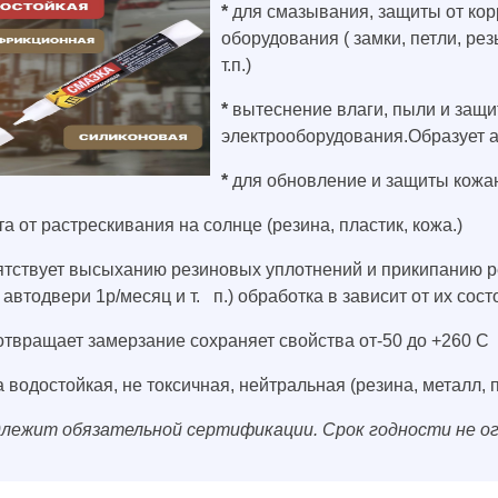
*
для смазывания, защиты от кор
оборудования ( замки, петли, р
т.п.)
*
вытеснение влаги, пыли и защи
электрооборудования.Образует а
*
для обновление и защиты кожа
а от растрескивания на солнце (резина, пластик, кожа.)
тствует высыханию резиновых уплотнений и прикипанию рез
, автодвери 1р/месяц и т. п.) обработка в зависит от их сос
твращает замерзание сохраняет свойства от-50 до +260 С
 водостойкая, не токсичная, нейтральная (резина, металл, п
лежит обязательной сертификации. Срок годности не огра