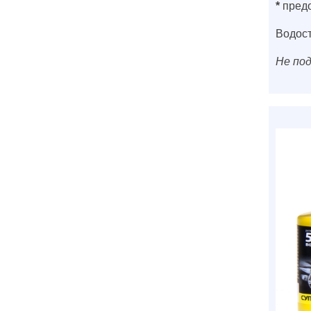
*
предо
Водост
Не под