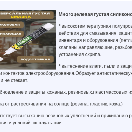
Многоцелевая густая силикон
*
высокотемпературная полупрозр
действия для смазывания, защит
инвентаря и оборудования (петл
клапаны,направляющие, резьбовы
устранения скрипа.
*
вытеснение влаги, пыли и защи
и контактов электрооборудования.Образует антистатическ
и не стекает.
обновление и защиты кожаных, резиновых,пластмассовых и
а от растрескивания на солнце (резина, пластик, кожа.)
тствует высыханию резиновых уплотнений и прикипанию рез
ния и условий эксплуатации.