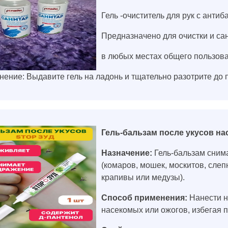
Гель -очиститель для рук с ант
Предназначено для очистки и са
в любых местах общего пользовани
ение: Выдавите гель на ладонь и тщательно разотрите до
Гель-бальзам после укусов н
Назначение:
Гель-бальзам снима
(комаров, мошек, москитов, слеп
крапивы или медузы).
Способ применения:
Нанести н
насекомых или ожогов, избегая п