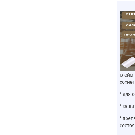
клейм 
сохнет 
*
для 
*
защит
*
препя
состоя