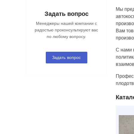
Мы пред
Задать вопрос
автокос
Менеджеры нашей компании с
произво
радостью проконсультируют вас
Вам тов
по любому вопросу.
произво
С нами 
политик
Задать вопрос
взаимо
Професс
плодотв
Катал