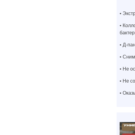
• Экст
• Колл
бактер
• Д-па
• Сним
• Не о
• Не с
• Оказ