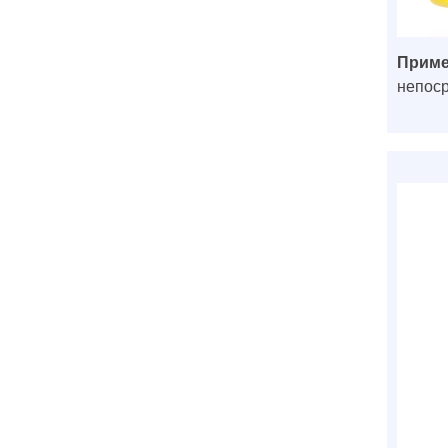
Приме
непоср