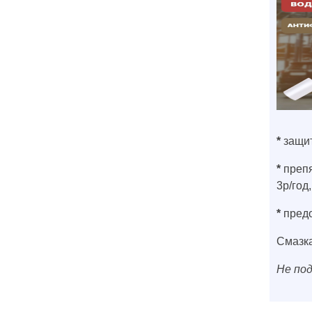
*
защит
*
препя
3р/год
*
предо
Смазка
Не под