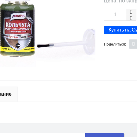
Цена: по зап
Купить на O
Поделиться:
ание