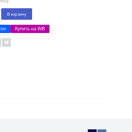
росу
В корзину
zon
Купить на WB