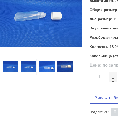
Вместимость:
5
Общий размер
Дно размер:
19
Внутренний ди
Резьбовая кры
Колпачок:
13,0*
Капельница (о
Цена: по зап
Заказать б
Поделиться: