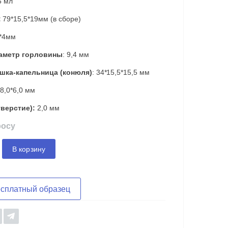
 мл
:
79*15,5*19мм (в сборе)
*4мм
аметр горловины
: 9,4 мм
шка-капельница (конюля)
: 34*15,5*15,5 мм
8,0*6,0 мм
тверстие):
2,0 мм
росу
В корзину
есплатный образец