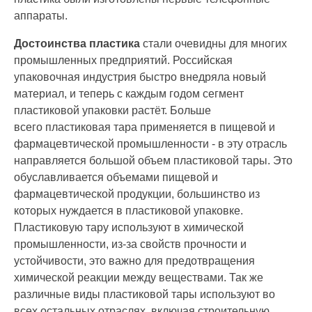
аппараты.
Д
остоинства пластика
стали очевидны для многих
промышленных предприятий. Российская
упаковочная индустрия быстро
внедряла
новый
материал, и теперь с каждым годом сегмент
пластиковой упаковки растёт. Больше
всего
пластиковая тара
применяется
в пищевой
и
фармацевтической
промышленности - в эту отрасль
направляется
большой
объем п
ластиковой
тары. Это
обуславливается объемами
пищевой и
фармацевтической
продукции
, большинство из
которых нуждается в
пластиковой
упаковке.
П
ластиков
ую
тар
у
использу
ют
в химической
промышленности,
из-за
свойств прочности и
устойчивости,
это
важно для предотвращения
химической реакции между веществами.
Так же
различные виды пластиковой
тар
ы
используют во
всех остальных отраслях, включая строительную,