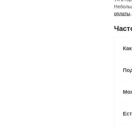
Небольш
оплаты
.
Част
Как
Под
Мож
Ест