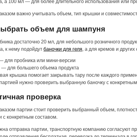
, а 100 мл — для более длительного использования или п
аказом важно учитывать объем, тип крышки и совместимос
выбрать объем для шампуня
бника достаточно 20 мл, для небольшого розничного продукт
а, к нему подойдут
баночки для геля
, а для кремов и други
— для пробника или мини-версии
 — для большего объема продукта
вая крышка помогает закрывать тару после каждого приме
партией нужно проверить выбранную баночку с конкретны
тичная проверка
аказом партии стоит проверить выбранный объем, плотнос
и с конкретным составом.
жна отправка партии, транспортную компанию согласуют п
роде отправления бесплатная, перевозка до терминала в го