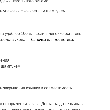
родажи небольшого объема.
ть упаковки с конкретным шампунем.
а удобнее 100 мл. Если в линейке есть гель
х средств ухода —
баночки для косметики
.
нения
м шампунем
ть закрывания крышки и совместимость
ри оформлении заказа. Доставка до терминала
роде получателя оплачивается покупателем.