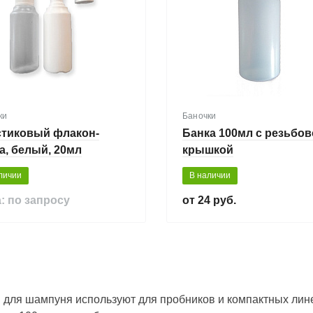
ки
Баночки
стиковый флакон-
Банка 100мл с резьбо
а, белый, 20мл
крышкой
личии
В наличии
: по запросу
24 руб.
 для шампуня используют для пробников и компактных лине