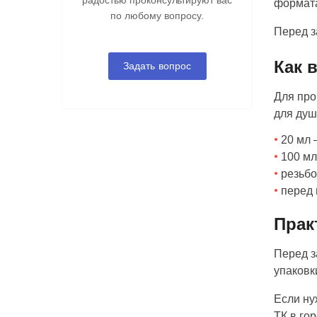
радостью проконсультируют вас
формата
по любому вопросу.
Перед з
Как 
Задать вопрос
Для про
для душ
20 мл 
100 мл
резьбо
перед 
Прак
Перед з
упаковк
Если ну
ТК в го